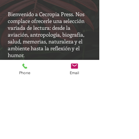
Bienvenido a Cecropia Press. Nos
complace ofrecerle una selección
variada de lectura: desde la
aviación, antropología, biografía,
salud, memorias, naturaleza y el
ambiente hasta la reflexión y el
humor.
Welcome to Cecropia Press. We are
pleased to offer you a varied
Phone
Email
selection of reading: from aviation,
anthropology, biography, health,
memoirs, nature and the
environment to reflection and
humor.
Email:
cecropiapress@gmail.com