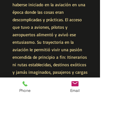
haberse iniciado en la aviación en una
época donde las cosas eran
descomplicadas y prácticas. El acceso
que tuvo a aviones, pilotos y
aeropuertos alimentó y avivó ese
entusiasmo. Su trayectoria en la
aviación le permitió vivir una pasión
encendida de principio a fin: Itinerarios
ni rutas establecidas, destinos exóticos
y jamás imaginados, pasajeros y cargas
poco ortodoxas, vuelos con propósitos
de cumplimiento, vestimenta según
Phone
Email
gusto, y por último, satisfacción total
antes, durante y después de cada vuelo.
Una noche sobrevolando el río
Magdalena con un cielo estrellado,
reconoció que había llegado, que
estaba donde siempre quiso estar, en
lo suyo. Pero llegar no significa